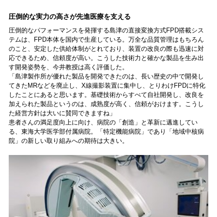
圧倒的な実力の高さが先進医療を支える
圧倒的なパフォーマンスを発揮する島津の直接変換方式FPD搭載シス
テムは、FPD本体を国内で生産している。万全な品質管理はもちろん
のこと、安定した供給体制がとれており、装置の改良の際も迅速に対
応できるため、信頼度が高い。こうした技術力と確かな製品を生み出
す開発姿勢を、今井教授は高く評価した。
「島津製作所が優れた製品を開発できたのは、長い歴史の中で開発し
てきたMRなどを廃止し、X線撮影装置に集中し、とりわけFPDに特化
したことにあると思います。基礎技術からすべて自社開発し、改良を
加えられた製品というのは、成熟度が高く、信頼がおけます。こうし
た経営方針は大いに賛同できますね」
患者さんの満足度向上に向け、病院の「創造」と革新に邁進してい
る、東海大学医学部付属病院。「特定機能病院」であり「地域中核病
院」の新しい取り組みへの期待は大きい。