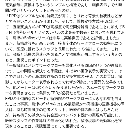
電気信号に変換するというシンプルな構造であり、画像表示までの時
間が早いというメリットがあったのだ。
「FPDはシンプルなのに鮮鋭度が高く、とりわけ背景の粒状性などが
とても良いことがわかりました。そして、間接変換方式FPDに比べ
て、直接変換方式のFPDは高感度で高空間分解能であることに加えてS
／N（信号レベルとノイズレベルの比を表す数値）においても優れてお
り、島津のSafireシリーズは非常に高解像度であると評価しました」
また、新棟建設を計画した際、検査全体のワークフローの効率化につ
いて、医療に携わるスタッフと長期にわたって検討してきた。これ
は、診断と治療の最速化を図ることで治癒率が向上するという考えの
もと、重視したポイントだった。
「一般撮影においてワークフローを悪化させる原因のひとつが再撮影
です。この問題を解決する手段は、すばやい画像表示の実現です。そ
こで注目したのが島津製作所の直接変換方式のFPD。この装置は、撮
影してからモニター表示されるまでわずか2秒という驚異的な早さでし
た。他メーカーは6秒くらいかかりましたから、スムーズなワークフロ
ーを実現させるには島津のFPDが必要だと思いました」
FPDの圧倒的なスピードが新病院のワークフローに大きな影響を与え
たことは事実。島津のSafireをはじめ最新鋭かつ高機能の医療機器の導
入は、待ち時間減少の患者メリット、医療の質の向上はもちろんだ
が、待ち椅子の減少から待合室のコンパクト設計の実現も可能にし、
医療スタッフの作業導線の最適化が図れた。診療現場の高効率化を実
現させることは、病院運営にとって重要である。