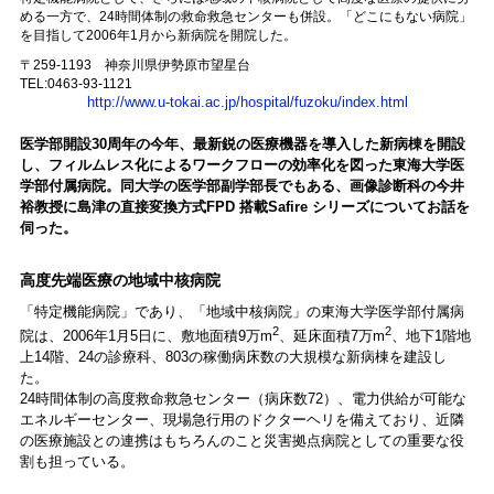
める一方で、24時間体制の救命救急センターも併設。「どこにもない病院」
を目指して2006年1月から新病院を開院した。
〒259-1193 神奈川県伊勢原市望星台
TEL:0463-93-1121
http://www.u-tokai.ac.jp/hospital/fuzoku/index.html
医学部開設30周年の今年、最新鋭の医療機器を導入した新病棟を開設
し、フィルムレス化によるワークフローの効率化を図った東海大学医
学部付属病院。同大学の医学部副学部長でもある、画像診断科の今井
裕教授に島津の直接変換方式FPD 搭載Safire シリーズについてお話を
伺った。
高度先端医療の地域中核病院
「特定機能病院」であり、「地域中核病院」の東海大学医学部付属病
2
2
院は、2006年1月5日に、敷地面積9万m
、延床面積7万m
、地下1階地
上14階、24の診療科、803の稼働病床数の大規模な新病棟を建設し
た。
24時間体制の高度救命救急センター（病床数72）、電力供給が可能な
エネルギーセンター、現場急行用のドクターヘリを備えており、近隣
の医療施設との連携はもちろんのこと災害拠点病院としての重要な役
割も担っている。