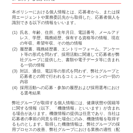
本ポリシーにおける個人情報とは、応募者から、または採
用エージェントや業務委託先から取得した、応募者個人を
識別できる以下の情報をいいます。
(1)
氏名、年齢、住所、生年月日、電話番号、メールアド
レス、学歴、職務経歴、保有する資格等の情報、現在
の年収、希望年収、その他の情報
(2)
履歴書、職務経歴書、エントリーフォーム、アンケー
ト等の形式を問わず、採用活動に関連して応募者が弊
社グループに提供した、書類や電子データ等に含まれ
る一切の情報
(3)
対話、通信、電話等の形式を問わず、弊社グループと
応募者との間で行われるコミュニケーションの一切の
内容
(4)
採用活動への応募・参加の履歴および採用選考におけ
る選考結果
弊社グループが取得する個人情報には、健康状態や国籍等
に関する情報（以下、「機微情報」といいます）が含まれ
る場合があります。機微情報の提供は任意であり、当社は
応募者の事前の同意を得た場合にのみ、機微情報を取得す
るものとします。取得した機微情報は、弊社グループの採
用プロセスの改善、弊社グループにおける業務の適性（配