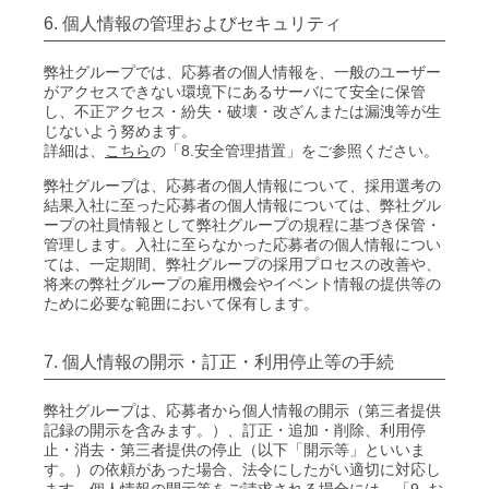
6. 個人情報の管理およびセキュリティ
弊社グループでは、応募者の個人情報を、一般のユーザー
がアクセスできない環境下にあるサーバにて安全に保管
し、不正アクセス・紛失・破壊・改ざんまたは漏洩等が生
じないよう努めます。
詳細は、
こちら
の「8.安全管理措置」をご参照ください。
弊社グループは、応募者の個人情報について、採用選考の
結果入社に至った応募者の個人情報については、弊社グル
ープの社員情報として弊社グループの規程に基づき保管・
管理します。入社に至らなかった応募者の個人情報につい
ては、一定期間、弊社グループの採用プロセスの改善や、
将来の弊社グループの雇用機会やイベント情報の提供等の
ために必要な範囲において保有します。
7. 個人情報の開示・訂正・利用停止等の手続
弊社グループは、応募者から個人情報の開示（第三者提供
記録の開示を含みます。）、訂正・追加・削除、利用停
止・消去・第三者提供の停止（以下「開示等」といいま
す。）の依頼があった場合、法令にしたがい適切に対応し