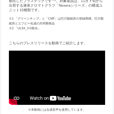
創出したプラスチックです
。対象製品は、11月下旬から
出荷する液体クロマトグラフ「Nexeraシリーズ」の構成ユ
ニット15種類です。
※1 「グリーンチップ」と「CMF」は巴川製紙所の登録商標。巴川製
紙所とエフピー化成の共同開発品
※2 「UL94_V-0相当」
こちらのプレスリリースを動画でご紹介します。
※本動画には合成音声を使用しています。