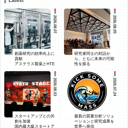
Latest
2026.08.07
2026.08.05
創薬研究の効率向上に
研究者同士の対話か
貢献
ら、ともに未来の可能
アステラス製薬とHTE
性を探る
自動化装置を共同開発
米国でStrategic R&D
Partner Seminarを開
催
2026.08.03
2026.07.24
スタートアップとの共
最新の質量分析ソリュ
創を加速
ーションと研究成果を
国内最大級スタートア
世界へ発信