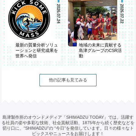
Partner Seminarを開
「IVS2026」が開催
催
2026.07.24
2026.07.22
最新の質量分析ソリュ
地域の未来に貢献する
ーションと研究成果を
島津グループのCSR活
世界へ発信
動
第74回米国質量分析
学会（ASMS2026）
他の記事も見てみる
島津製作所のオウンドメディア「SHIMADZU TODAY」では、活躍す
る社員の姿や多彩な技術、社会貢献活動、1875年から続く歴史などを
切り口に、“SHIMADZU”の “今日”を発信しています。日々の様々なト
ピックスやニュースをお届けします！