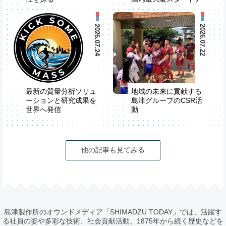
米国でStrategic R&D
ップイベント
Partner Seminarを開
「IVS2026」が開催
催
2026.07.24
2026.07.22
最新の質量分析ソリュ
地域の未来に貢献する
ーションと研究成果を
島津グループのCSR活
世界へ発信
動
第74回米国質量分析
学会（ASMS2026）
他の記事も見てみる
島津製作所のオウンドメディア「SHIMADZU TODAY」では、活躍す
る社員の姿や多彩な技術、社会貢献活動、1875年から続く歴史などを