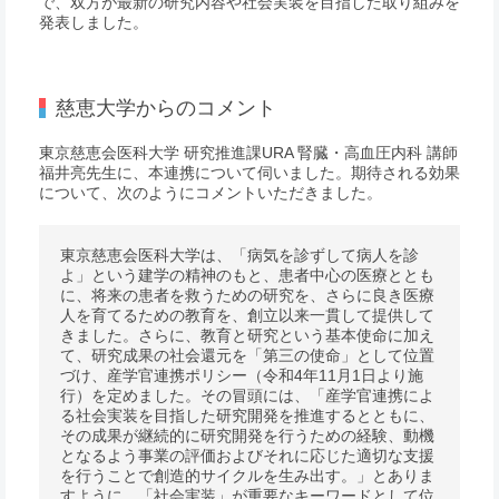
で、双方が最新の研究内容や社会実装を目指した取り組みを
発表しました。
慈恵大学からのコメント
東京慈恵会医科大学 研究推進課URA 腎臓・高血圧内科 講師
福井亮先生に、本連携について伺いました。期待される効果
について、次のようにコメントいただきました。
東京慈恵会医科大学は、「病気を診ずして病人を診
よ」という建学の精神のもと、患者中心の医療ととも
に、将来の患者を救うための研究を、さらに良き医療
人を育てるための教育を、創立以来一貫して提供して
きました。さらに、教育と研究という基本使命に加え
て、研究成果の社会還元を「第三の使命」として位置
づけ、産学官連携ポリシー（令和4年11月1日より施
行）を定めました。その冒頭には、「産学官連携によ
る社会実装を目指した研究開発を推進するとともに、
その成果が継続的に研究開発を行うための経験、動機
となるよう事業の評価およびそれに応じた適切な支援
を行うことで創造的サイクルを生み出す。」とありま
すように、「社会実装」が重要なキーワードとして位