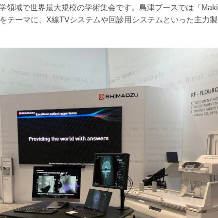
領域で世界最大規模の学術集会です。島津ブースでは「Making Poss
gether」をテーマに、X線TVシステムや回診用システムといった主