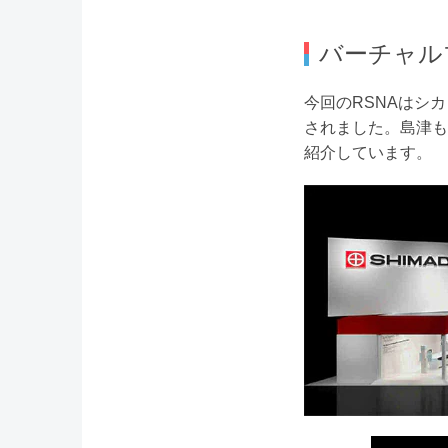
バーチャル
今回のRSNAはシ
されました。島津も
紹介しています。