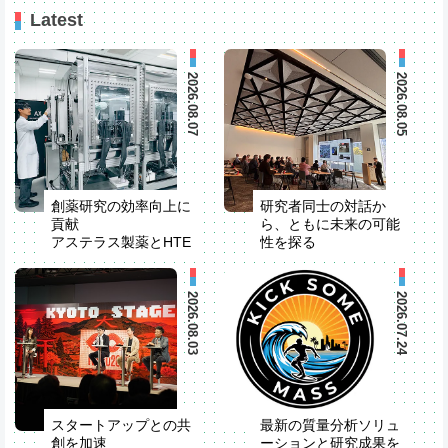
Latest
2026.08.07
2026.08.05
創薬研究の効率向上に
研究者同士の対話か
貢献
ら、ともに未来の可能
アステラス製薬とHTE
性を探る
自動化装置を共同開発
米国でStrategic R&D
Partner Seminarを開
催
2026.08.03
2026.07.24
スタートアップとの共
最新の質量分析ソリュ
創を加速
ーションと研究成果を