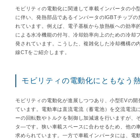
モビリティの電動化に関連して車載インバータの小
に伴い、発熱部品であるインバータのIGBTチップ
れています。例えば、電子基板から放熱板への効率
による水冷機能の付与、冷却効率向上のための冷却
発されています。こうした、複雑化した冷却機構の
線CTをご紹介します。
モビリティの電動化にともなう
モビリティの電動化が進展しつつあり、小型EVの開
ています。電動車は直流電流（蓄電池）を交流電流
ーの回転数やトルクを制御し加減速を行いますが、
タ―です。狭い車載スペースに合わせるため、他の
求められています。一方で車載インバータには、電