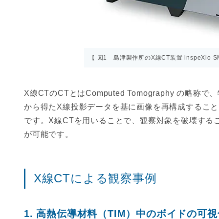
【 図1 島津製作所のX線CT装置 inspeXio SMX-
X線CTのCTとはComputed Tomography 
から得たX線投影データを基に画像を再構成するこ
です。X線CTを用いることで、観察対象を破壊する
が可能です。
X線CTによる観察事例
高熱伝導材料（TIM）中のボイドの可