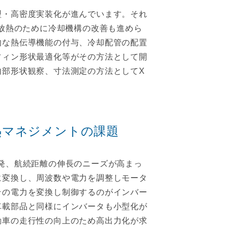
型・高密度実装化が進んでいます。それ
の放熱のために冷却機構の改善も進めら
的な熱伝導機能の付与、冷却配管の配置
フィン形状最適化等がその方法として開
内部形状観察、寸法測定の方法としてX
熱マネジメントの課題
発、航続距離の伸長のニーズが高まっ
に変換し、周波数や電力を調整しモータ
その電力を変換し制御するのがインバー
車載部品と同様にインバータも小型化が
動車の走行性の向上のため高出力化が求