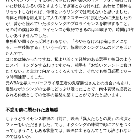
いた砂鉄をふるい落とすようにそぎ落とさなければ。あわせて精神も
リセットしなければ、俳優というリングでは戦えないと思いました。
肉体と精神を鍛え直して人生の第２ステージに挑むために決意したの
が、昔から憧れていたボクシングのプロライセンスを取得すること。
その時の僕は32歳、ライセンスが取得できるのは33歳まで。時間は1年
しかありませんでした。
事務所や周りから反対されるなか、「今やらなければ俺はダメにな
る、一生後悔する」という一心で、協栄ボクシングジムのドアを叩い
たんです。
はじめは怖かったですね。私より若くて経験のある選手と毎日のよう
にスパーリングをするわけですから。相手も「お笑いタレントに負け
たくない」と全力で向かってくるんですよ。それでも毎日必死で８～
９時間練習しました。
元WBA世界スーパーフライ級王者の鬼塚勝也さんとの出会いもあり、
過酷なボクシングの世界にどっぷり浸ったことで、肉体表現も必要と
される俳優としての仕事の基盤を築くことができたと思います。
不惑を前に襲われた虚無感
ちょうどライセンス取得の目前に、映画『異人たちとの夏』の出演オ
ファーをいただきました。でも、ボクシングの練習で顔にアザをつく
ってしまうこともある状態では、映画に出るなんてとても許されない
のではないか。