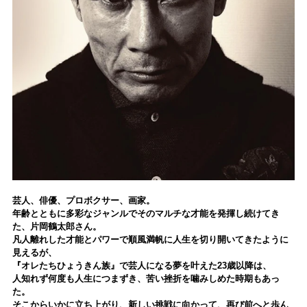
芸人、俳優、プロボクサー、画家。
年齢とともに多彩なジャンルでそのマルチな才能を発揮し続けてき
た、片岡鶴太郎さん。
凡人離れした才能とパワーで順風満帆に人生を切り開いてきたように
見えるが、
『オレたちひょうきん族』で芸人になる夢を叶えた23歳以降は、
人知れず何度も人生につまずき、苦い挫折を噛みしめた時期もあっ
た。
そこからいかに立ち上がり、新しい挑戦に向かって、再び前へと歩ん