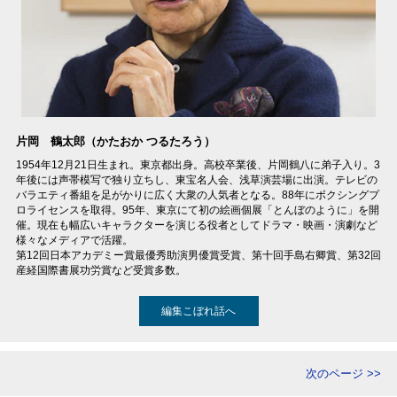
片岡 鶴太郎（かたおか つるたろう）
1954年12月21日生まれ。東京都出身。高校卒業後、片岡鶴八に弟子入り。3
年後には声帯模写で独り立ちし、東宝名人会、浅草演芸場に出演。テレビの
バラエティ番組を足がかりに広く大衆の人気者となる。88年にボクシングプ
ロライセンスを取得。95年、東京にて初の絵画個展「とんぼのように」を開
催。現在も幅広いキャラクターを演じる役者としてドラマ・映画・演劇など
様々なメディアで活躍。
第12回日本アカデミー賞最優秀助演男優賞受賞、第十回手島右卿賞、第32回
産経国際書展功労賞など受賞多数。
編集こぼれ話へ
次のページ >>