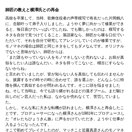
師匠の教えと横澤氏との再会
高校を卒業して、当時、歌舞伎役者の声帯模写で有名だった片岡鶴八
に、念願叶って弟子入りしました。ようやく夢に向かって修業ができ
ると、毎日喜びでいっぱいでしたね。でも難しかったのは、模写する
ネタを自分で見つけてくること。落語家なら、師匠から噺を口伝でい
ただいて、それを自分で研究してアレンジしていくのが修業ですが、
モノマネの場合は師匠と同じネタをしてもダメなんです。オリジナル
でないと意味がない。師匠からは、
「まだ誰もやっていない人をモノマネしないと売れないよ。お前が真
似をしたい人は誰なんだい。ネタを持ってこないと、稽古にすらなら
ないからね」
と言われていましたが、皆が知らない人を真似しても伝わりませんか
ら、披露するその時その時に合わせて、誰を選ぶか、どんなふうに特
徴を掴んで真似するかが問われるんです。そこに頭を悩ませました
ね。そして当時は、今でも語り継がれるほどの漫才ブーム。まだ駆け
出しのピン芸人だった私は、なかなか売れなくて、苦労していまし
た。
しかし、そんな私に大きな転機が訪れました。横澤さんと再会したこ
とです。プロデューサーになった横澤さんが1981年にプロデュースし
た『オレたちひょうきん族』に声をかけていただき、ようやく仕事が
入るようになったんです。
そこで初めてブレイクしたのが、マッチこと近藤真彦さんのモノマネ