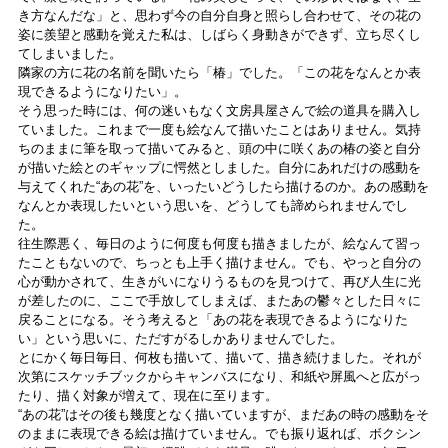
き方なんだな」と、思わず今の自分自身と照らし合わせて、その花の
姿に羨望と感動を覚えた私は、しばらく身動きができず、立ち尽くし
てしまいました。
隣家の方に花の名前を聞いたら「椿」でした。「この花をなんとか表
現できるようになりたい」。
そう思った時には、何の迷いもなく文房具屋さんで絵の道具を購入し
ていました。これまで一度も絵なんて描いたことはありません。気持
ちのままに筆を取って描いてみると、頭の中に咲くあの椿の姿と自分
が描いた絵とのギャップに愕然としました。自分にあれだけの感動を
与えてくれた“あの花”を、いったいどうしたら描けるのか。あの感動を
なんとか表現したいという思いを、どうしても諦められませんでし
た。
往生際悪く、毎日のように何度も何度も描きましたが、絵なんて習っ
たこともないので、ちっとも上手く描けません。でも、やっと自分の
心が動かされて、生きがいになりうるものを見つけて、再び人生に光
が差したのに、ここで手放してしまえば、またあの鬱々とした日々に
戻ることになる。そう考えると「あの花を表現できるようになりた
い」という思いに、ただすがるしかありませんでした。
とにかく毎日毎日、何枚も描いて、描いて、描き続けました。それが
次第にスケッチブックからキャンバスになり、和紙や屏風へと広がっ
たり、描く対象が増えて、現在に至ります。
“あの花”はその後も幾度となく描いていますが、まだあの時の感動をそ
のままに表現できる絵は描けていません。でも振り返れば、ボクシン