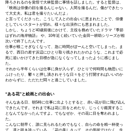
降ろされるのを覚悟で大林監督に事情を話しました。すると監督は、
「映画は俳優の顔を撮るんじゃない。人間を撮るんだ。傷ができたっ
て大丈夫。私は君を撮りたいんだよ」
と言ってくださった。こうして人との出会いに恵まれたことで、俳優
としていいスタートが切れ、様々な出演作にも恵まれました。
しかし、ちょうど40歳前後にかけて、主役を務めていたドラマ『季節
はずれの海岸物語』 や、10年近く続いていた金田一耕助シリーズが相
次いで終了したんです。
仕事が根こそぎなくなって、急に時間がぽーんと空いてしまった。ま
るで、西日の差す浜辺にひとり取り残されたかのような、これまで必
死に追いかけてきた目標が急になくなってしまったように感じまし
た。
それから半年くらいは仕事に身が入らず、ひとりで何時間も物思いに
ふけったり、鬱々と押し潰されそうな日々をどう打開すればいいのか
わからずに、ただただ悶々と過ごしていました。
“ある花”と絵画との出会い
そんなある日、朝5時に仕事に出ようとすると、赤い花が目に飛び込ん
できたんです。それまで私は花に目をとめたり、じっくり鑑賞するこ
となんてなかったんですよ。でもなぜか、その花に目を奪われまし
た。
こんなに朝早く、誰に見られるためでもなく、自らの命を精一杯使っ
て、凛と咲き誇っている。「花の美しさって、その形状ではなく、生