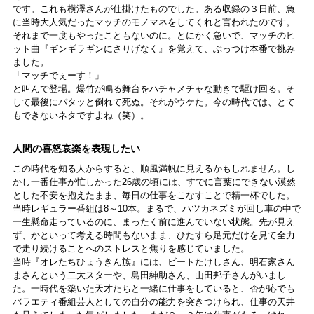
です。これも横澤さんが仕掛けたものでした。ある収録の３日前、急
に当時大人気だったマッチのモノマネをしてくれと言われたのです。
それまで一度もやったこともないのに。とにかく急いで、マッチのヒ
ット曲『ギンギラギンにさりげなく』を覚えて、ぶっつけ本番で挑み
ました。
「マッチでぇーす！」
と叫んで登場。爆竹が鳴る舞台をハチャメチャな動きで駆け回る。そ
して最後にバタッと倒れて死ぬ。それがウケた。今の時代では、とて
もできないネタですよね（笑）。
人間の喜怒哀楽を表現したい
この時代を知る人からすると、順風満帆に見えるかもしれません。し
かし一番仕事が忙しかった26歳の頃には、すでに言葉にできない漠然
とした不安を抱えたまま、毎日の仕事をこなすことで精一杯でした。
当時レギュラー番組は8～10本。まるで、ハツカネズミが回し車の中で
一生懸命走っているのに、まったく前に進んでいない状態。先が見え
ず、かといって考える時間もないまま、ひたすら足元だけを見て全力
で走り続けることへのストレスと焦りを感じていました。
当時『オレたちひょうきん族』には、ビートたけしさん、明石家さん
まさんという二大スターや、島田紳助さん、山田邦子さんがいまし
た。一時代を築いた天才たちと一緒に仕事をしていると、否が応でも
バラエティ番組芸人としての自分の能力を突きつけられ、仕事の天井