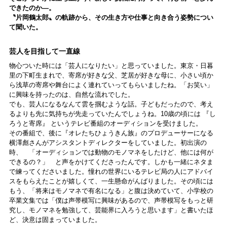
できたのか―。
〝片岡鶴太郎〟の軌跡から、その生き方や仕事と向き合う姿勢につい
て聞いた。
芸人を目指して一直線
物心ついた時には「芸人になりたい」と思っていました。東京・日暮
里の下町生まれで、寄席が好きな父、芝居が好きな母に、小さい頃か
ら浅草の寄席や舞台によく連れていってもらいましたね。「お笑い」
に興味を持ったのは、自然な流れでした。
でも、芸人になるなんて雲を掴むような話。子どもだったので、考え
るよりも先に気持ちが先走っていたんでしょうね。10歳の頃には 『し
ろうと寄席』 というテレビ番組のオーディションを受けました。
その番組で、後に『オレたちひょうきん族』のプロデューサーになる
横澤彪さんがアシスタントディレクターをしていました。初出演の
時、 「オーディションでは動物のモノマネをしたけど、他には何が
できるの？」 と声をかけてくださったんです。しかも一緒にネタま
で練ってくださいました。憧れの世界にいるテレビ局の人にアドバイ
スをもらえたことが嬉しくて、一生懸命がんばりました。その頃には
もう、「将来はモノマネで有名になる」と腹は決めていて、小学校の
卒業文集では「僕は声帯模写に興味があるので、声帯模写をもっと研
究し、モノマネを勉強して、芸能界に入ろうと思います」と書いたほ
ど、決意は固まっていました。