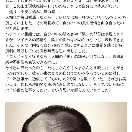
も見えてしまった気がしました。まだ２～３年は仕事がある。けれ
ど、このまま現状維持をしていたら、きっと自分には将来がない。
『焦り、不安、妬み、無力感。』
人知れず毎日鬱屈しながら、テレビでは精一杯“おどけたツルちゃん”を
演じていました。その時初めて、自分の中の負の感情と向き合ったの
だと思います。
バラエティ番組では、自分の中の明るさや『陽』の部分は表現できま
すが、マイナスの感情や『陰』の部分は求められないし、表現できま
せん。そんな〝内なる自分?をひた隠しにすることに限界を感じた時、
演劇に没頭していた高校時代を思い出しました。
「芸人じゃなく役者なら、人間の『陽』の部分だけではなく、喜怒哀
楽や不条理も表現できるのに」
そう思い当たったのも、たけしさんやさんまさんと比較したことがき
っかけでした。彼らが素のままの自分で笑いを取っているのに対し
て、私は誰かに憑依して〝ものまね?で笑いを取っていた。それはお笑
いより、むしろ演劇的な表現に近いのではないか。そう気づいた時に
は「俳優の仕事をしたい」という思いが膨らんでいきました。