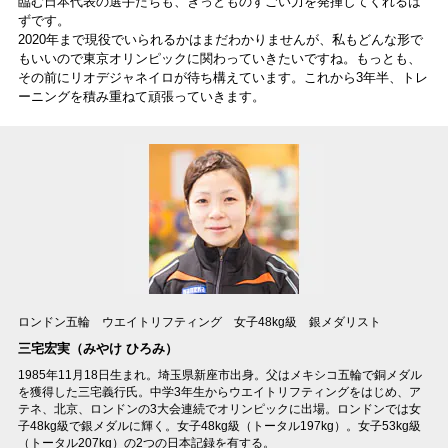
臨む日本代表の選手たちも、きっとものすごい力を発揮してくれるは
ずです。
2020年まで現役でいられるかはまだわかりませんが、私もどんな形で
もいいので東京オリンピックに関わっていきたいですね。もっとも、
その前にリオデジャネイロが待ち構えています。これから3年半、トレ
ーニングを積み重ねて頑張っていきます。
ロンドン五輪 ウエイトリフティング 女子48kg級 銀メダリスト
三宅宏実（みやけ ひろみ）
1985年11月18日生まれ。埼玉県新座市出身。父はメキシコ五輪で銅メダル
を獲得した三宅義行氏。中学3年生からウエイトリフティングをはじめ、ア
テネ、北京、ロンドンの3大会連続でオリンピックに出場。ロンドンでは女
子48kg級で銀メダルに輝く。女子48kg級（トータル197kg）。女子53kg級
（トータル207kg）の2つの日本記録を有する。