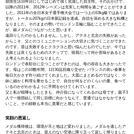
競技生活10年目にしてはじめて強く意識した自主性。そのおかげで、
以降の2011年、2012年シーズンは充実した時間を過ごすことができま
した。2011年の全日本女子選手権大会では一つ上の53kg級ではありま
すが、トータル207kgの日本新記録を達成。自信を深める大きな転機と
なりました。そのままの勢いでロンドン五輪に臨むことができたこと
が、銀メダルにつながったと思います。
遠回りしたのかもしれません。しかし、アテネと北京の失敗があった
からこそ、父とのコミュニケーションの大切さに気づくことができた
のです。昔は失敗するとクヨクヨと思い悩んだものでしたが、今では
失敗とは良くなるためのステップで、怪我だって何か意味があるとさ
え考えられるようになりました。
ロンドンで表彰台に立つことができたのは、母の存在も大きかったで
す。母はこの10数年間、1日30品目織り交ぜた バランスの良い食事を
毎日欠かさず作り続けてくれました。大皿にまとめるのではなく、小
鉢に細かく料理を乗せることで、自分が何をどのくらいの量、食べて
いるのかがわかるように手間をかけてくれています。
父と私が喧嘩をしたときも、仲介役になってくれるのは母です。親子3
人で一致団結して同じ目標に向かうなんて、普通ではなかなかできな
いこと。その経験も本当に貴重だと感じています。
笑顔の恩返し
メダル獲得後は、環境が天と地ほど変わりました。メダルを逃したア
テネと北京のときは、迎えのない空港に降り立って寂しく帰りました