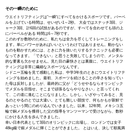
その一瞬のために
ウエイトリフティングは”一瞬“にすべてをかけるスポーツです。バーベ
ルを上げている時間は、せいぜい1～2秒。 大会ではスナッチ3回、ジ
ャーク3回、計6回の試技があるのですが、すべてを合わせても頭の上
にバーベルがある 時間は6～7秒です。
このわずか数秒のために、私たちは全力を尽くしてトレーニングをし
ます。単にパワーがあればいいというわけではありません。動かない
ものを動かすためには、ときに力を抜いたりするテクニックも必要に
なってきます。「できない」と思うと失敗してしまうので、メンタル
的な要素も欠かせません。見た目の豪快さとは裏腹に、ウエイトリフ
ティングは非常に繊細なスポーツなんです。
シドニー五輪を見て感動した私は、中学3年生のときにウエイトリフテ
ィングを始めました。最初、スポーツを続けることの辛さを知ってい
た母は反対しましたが、最終的に父が「どうせやるならオリンピック
でメダルを目指せ。そこまで頑張るならやりなさい」と言ってくれ
て、この道に進むことになりました。しかし、いざやってみると、見
るのとやるのとでは大違い。とても難しい競技で、何もかもが新鮮で
あっという間にのめり込んでいきました。以来、12年間、メキシコ五
輪で銅メダルを獲得した父の指導をマンツーマンで受けながら、数秒
にかける人生を歩んできました。
幸い日本代表として3回のオリンピックに出場し、ロンドンでは女子
48kg級で銀メダルに輝くことができました。 とはいえ、決して順風満