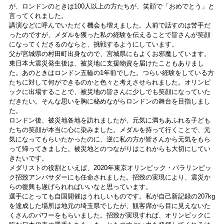
が、ロンドンのときは100人以上の方たちが、笑顔で「おめでとう」と
言ってくれました。
講演などに呼んでいただく機会も増えました。人前で話すのは苦手だ
ったのですが、メダルを獲った私の経験を伝えることで皆さんが笑顔
になってくださるのならと、挑戦するようにしています。
父が宮城県の村田町出身なので、宮城県にもよくお邪魔しています。
東日本大震災発生後は、被災地に支援物資を届けたこともありまし
た。あのときはロンドン五輪の1年前でした。つらい経験をしている方
たちに対して何ができるのかと色々と考えさせられました。オリンピ
ックに出場することで、被災地の皆さんに少しでも笑顔になっていた
だきたい。そんな思いを胸に秘めながらロンドンの舞台を目指しまし
た。
ロンドン後、被災地各地を訪れましたが、元気に満ちあふれる子ども
たちの笑顔が本当に心に染みました。メダルを持って行くことで、元
気になってもらいたかったのに、逆に私の方が皆さんから元気をもら
って帰ってきました。被災地とのつながりはこれからも大切にしてい
きたいです。
メダリストの役割といえば、2020年東京オリンピック・パラリンピッ
ク招致アンバサダーにも任命されました。招致の実現により、震災か
らの復興も遂げられればいいなと思っています。
選手にとっても自国開催はうれしいものです。私が自己新記録の207kg
を達成した場所は地元の埼玉県でしたが、観客席から目に見えないた
くさんのパワーをもらいました。招致が実現すれば、オリンピックに