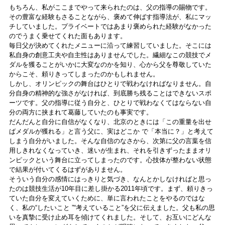
もちろん、私がここまでやって来られたのは、父の指導の賜物です。
その豊富な経験もさることながら、褒めて伸ばす指導法が、私にマッ
チしていました。プライベートではあまり褒められた経験がなかった
のでうまく乗せてくれた面もあります。
毎日父が決めてくれたメニューに沿って練習していました。そこには
私自身の創意工夫や自主性はありませんでした。繊細なこの競技でメ
ダルを獲ることがいかに大変なのかを知り、心から父を尊敬していた
からこそ、頼りきってしまったのかもしれません。
しかし、オリンピックの舞台はひとりで戦わなければなりません。自
分自身の精神的な強さがなければ、到底勝ち残ることはできないスポ
ーツです。父の指導に従う自分と、ひとりで戦わなくてはならない自
分の両方に挟まれて葛藤していたのも事実です。
だんだんと自分に自信がなくなり、北京のときには「この重量を出せ
ばメダルが獲れる」と言う父に、実はどこか で「本当に？」と考えて
しまう自分がいました。そんな自信のなさから、次第に父の言葉を信
用しきれなくなっていき、迷いが生まれ、それを引きずったままオリ
ンピックという舞台に立ってしまったのです。心技体が整わない状態
で結果が付いてくるはずがありません。
そういう自分の感情にはっきりと気づき、なんとかしなければと思っ
たのは競技生活が10年目に差し掛かる2011年頃です。まず、頼りきっ
ていた自分を変えていくために、単に言われたことをやるのではな
く、私の“したいこと ”“考えていること”を父に伝えました。父も私の思
いを真摯に受け止め耳を傾けてくれました。そして、お互いにどんな