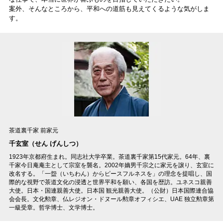
案外、そんなところから、平和への道筋も見えてくるような気がしま
す。
茶道裏千家 前家元
千玄室（せん げんしつ）
1923年京都府生まれ。同志社大学卒業。茶道裏千家第15代家元。64年、裏
千家今日庵庵主として宗室を襲名。2002年嫡男千宗之に家元を譲り、玄室に
改名する。「一盌（いちわん）からピースフルネスを」の理念を提唱し、国
際的な視野で茶道文化の浸透と世界平和を願い、各国を歴訪。ユネスコ親善
大使。日本・国連親善大使。日本国 観光親善大使。（公財）日本国際連合協
会会長。文化勲章、仏レジオン・ドヌール勲章オフィシエ、UAE 独立勲章第
一級受章。哲学博士、文学博士。