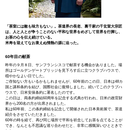
「茶室には敵も味方もない」。茶道界の長老、裏千家の千玄室大宗匠
は、人と人とが争うことのない平和な世界をめざして世界を行脚し、
お茶の心を伝え続けている。
米寿を迎えてなお衰えぬ情熱の源に迫った。
60年目の献茶
昨年の９月８日、サンフランシスコで献茶する機会がありました。場
所はゴールデンゲートブリッジを見下ろす丘に立つクラブハウスで、
穏やかなよい日でした。
ご存知ない方もいるかもしれませんが、60年前のこの日、日本は48カ
国と講和条約を結び、国際社会に復帰しました。続いてこのクラブハ
ウスで、日米安保条約に署名したのです。
この日は、両条約締結60周年を記念する式典が行われ、日米の政官財
界から200名の方が出席されました。
私は60年前、この条約締結を記念して開催された日本美術展で、茶道
紹介をさせていただきました。
60年の時を経て、再び同じ場所で平和を祈念してお茶を点てることが
でき、なんとも不思議な巡り合わせだと、非常に感慨深いひとときで