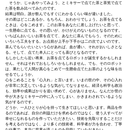
そうか、じゃあやってみよう、とミキサーで点てた茶と茶筅で点て
た茶を飲み比べてみたのです。
結果は明白。誰が飲んでもすぐにわかるくらい味が違いました。
その差はどこにあるか。もちろん、おわかりでしょう。お茶を点てる
ときは、心をこめます。このお茶をあなたに差し上げたいと思って、
一生懸命に点てる。その思いが、かけがえのないものとなるのです。
いちばんおいしいお茶を点てて、あなたに喜んでもらう。そのために
いろいろ工夫をする。お点前が上手か下手かは二の次でよいのです。
喜んでもらいたいという心があれば、血が通い、それがおいしさとな
る。そして、点てた本人にとっても喜びとなるのです。
もしかしたら近い将来、お茶を点てるロボットが誕生するかもしれま
せん。それはそれでおもしろいかもしれません。でも、そのロボット
は、果たして人間が真心をこめて一生懸命点てたお茶のような味を出
せるでしょうか。
心をこめることを「心入れ」と言います。いまの世の中、その心入れ
が非常に欠乏しているような気がしてなりません。経済も科学も政治
も、効率や成果ばかりを追い求めて、心がありません。なんだか世の
中が大きなミキサーの中に入ってしまい、かきまわされているような
気がするのです。
どうか、一人ひとりが心を持って生きてほしいと思います。商品を作
るのであれば、自分の利益だけを求めるのではなく、使う人すべてが
幸せになれるものを作っていただきたい。技術を先取りすることだけ
を考えるのではなく、より多くの技術者、科学者が力を合わせ、丁寧
な仕事で、本当に世界が喜ぶものを目指していただきたい。