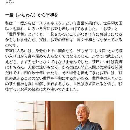
した。
一盌（いちわん）から平和を
私は「一盌からピースフルネスを」という言葉を掲げて、世界60カ国
以上を訪れ、いろいろ方にお茶を差し上げてきました。「お茶」と
「世界平和」というと、一見交わるところがなさそうにお感じになる
かもしれませんが、実は、お茶の精神は、深く平和とつながっている
のです。
茶室に入るには、身分の上下に関係なく、誰もが “にじり口 ”という狭
い入り口から身を屈めて入らなくてはなりません。かつては武士とい
えども、まず刀を外さなくてはなりませんでした。茶席につけば貴賤
はもちろん、人種の違いもなく、あるのは人間と人間との対等な関係
だけです。四百数十年にわたり、その理念を伝えてきたお茶には、戦
乱の絶えることのない世界を平和にする力がある。世界中の人々がこ
の茶の精神を真に理解し実践するなら、世界は必ず変わると信じ、戦
後ずっとお茶の普及に力を注いできました。