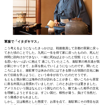
軍服で「イタダキマス」
こう考えるようになったきっかけは、戦後復員して京都の実家に戻っ
てきた頃のことでした。九死に一生を得て家に戻ったものの、死んだ
仲間に顔向けができない、一緒に死ねばよかったと忸怩（じくじ）た
る思いをいっぱいに抱えて 過ごしていたところ、進駐軍の将兵達が我
が家にやってきて、お茶を飲んでいくようになったのです。聞いたと
ころによると、進駐軍では休みの日にはできる限り占領国の文化に触
れて伝統を学ぶように、という命令が出ていたのだそうです。
もともと我が家には海外の方が訪れることが多く、幼いころから茶室
に座る外国人は見慣れていましたが、このときばかりは驚きました。
アメリカという国はなんという国なのだろう。敵であった相手の文化
を理解しようとするとは、すごい国だ。根性が違う。負けて当然だ。
そう痛感させられました。
しかし、父は毅然とした態度で、お茶を点て、進駐軍にその理念を説