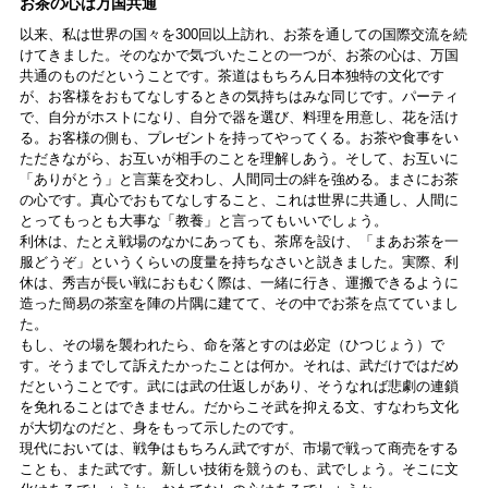
お茶の心は万国共通
以来、私は世界の国々を300回以上訪れ、お茶を通しての国際交流を続
けてきました。そのなかで気づいたことの一つが、お茶の心は、万国
共通のものだということです。茶道はもちろん日本独特の文化です
が、お客様をおもてなしするときの気持ちはみな同じです。パーティ
で、自分がホストになり、自分で器を選び、料理を用意し、花を活け
る。お客様の側も、プレゼントを持ってやってくる。お茶や食事をい
ただきながら、お互いが相手のことを理解しあう。そして、お互いに
「ありがとう」と言葉を交わし、人間同士の絆を強める。まさにお茶
の心です。真心でおもてなしすること、これは世界に共通し、人間に
とってもっとも大事な「教養」と言ってもいいでしょう。
利休は、たとえ戦場のなかにあっても、茶席を設け、「まあお茶を一
服どうぞ」というくらいの度量を持ちなさいと説きました。実際、利
休は、秀吉が長い戦におもむく際は、一緒に行き、運搬できるように
造った簡易の茶室を陣の片隅に建てて、その中でお茶を点てていまし
た。
もし、その場を襲われたら、命を落とすのは必定（ひつじょう）で
す。そうまでして訴えたかったことは何か。それは、武だけではだめ
だということです。武には武の仕返しがあり、そうなれば悲劇の連鎖
を免れることはできません。だからこそ武を抑える文、すなわち文化
が大切なのだと、身をもって示したのです。
現代においては、戦争はもちろん武ですが、市場で戦って商売をする
ことも、また武です。新しい技術を競うのも、武でしょう。そこに文