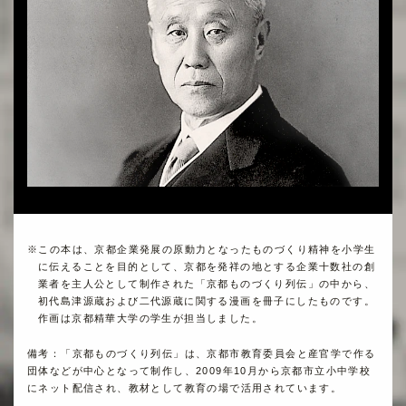
※この本は、京都企業発展の原動力となったものづくり精神を小学生
に伝えることを目的として、京都を発祥の地とする企業十数社の創
業者を主人公として制作された「京都ものづくり列伝」の中から、
初代島津源蔵および二代源蔵に関する漫画を冊子にしたものです。
作画は京都精華大学の学生が担当しました。
備考：「京都ものづくり列伝」は、京都市教育委員会と産官学で作る
団体などが中心となって制作し、2009年10月から京都市立小中学校
にネット配信され、教材として教育の場で活用されています。