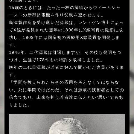
を理解します。
15歳のときには、たった一枚の挿絵からウィームシャ
ーストの新型起電機を作り父親を驚かせます。
島津製作所を受け継いだ源蔵は、レントゲン博士によっ
てX線が発見された翌年の1896年にX線写真の撮影に成
功し、1909年には国産初の医療用X線装置を開発しま
す。
1945年、二代源蔵は引退しますが、その後も発明をつ
づけ、生涯で178件もの特許を取得しました。
晩年の二代目源蔵が若者に好んで聞かせた言葉がありま
す。
「学問を教えられたらその応用を考えなくてはならな
い、死に学問ではだめだ」それは源蔵の技術者としての
信念であり、未来を担う若者達に伝えたい“思い”でもあ
りました。