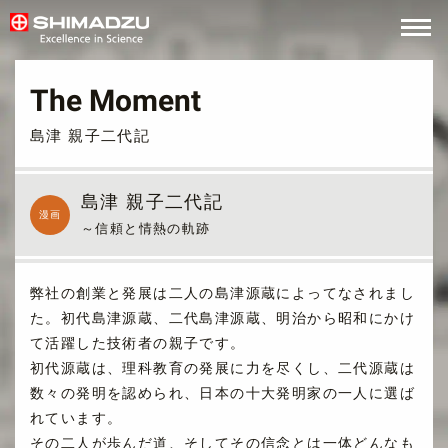
The Moment
TOP
島津 親子二代記
島津 親子二代記
History
漫画
～信頼と情熱の軌跡
The Moment
弊社の創業と発展は二人の島津源蔵によってなされまし
た。初代島津源蔵、二代島津源蔵、明治から昭和にかけ
て活躍した技術者の親子です。
Movie
初代源蔵は、理科教育の発展に力を尽くし、二代源蔵は
数々の発明を認められ、日本の十大発明家の一人に選ば
れています。
その二人が歩んだ道、そしてその信念とは一体どんなも
ENGLISH