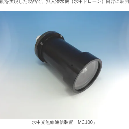
能を実現した製品で、無人潜水機（水中ドローン）向けに展開
水中光無線通信装置「MC100」