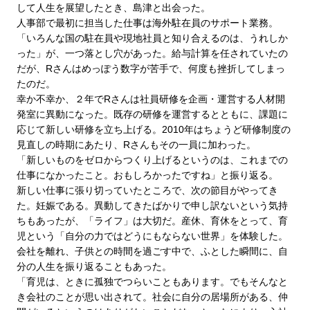
して人生を展望したとき、島津と出会った。
人事部で最初に担当した仕事は海外駐在員のサポート業務。
「いろんな国の駐在員や現地社員と知り合えるのは、うれしか
った」が、一つ落とし穴があった。給与計算を任されていたの
だが、Rさんはめっぽう数字が苦手で、何度も挫折してしまっ
たのだ。
幸か不幸か、２年でRさんは社員研修を企画・運営する人材開
発室に異動になった。既存の研修を運営するとともに、課題に
応じて新しい研修を立ち上げる。2010年はちょうど研修制度の
見直しの時期にあたり、Rさんもその一員に加わった。
「新しいものをゼロからつくり上げるというのは、これまでの
仕事になかったこと。おもしろかったですね」と振り返る。
新しい仕事に張り切っていたところで、次の節目がやってき
た。妊娠である。異動してきたばかりで申し訳ないという気持
ちもあったが、「ライフ」は大切だ。産休、育休をとって、育
児という「自分の力ではどうにもならない世界」を体験した。
会社を離れ、子供との時間を過ごす中で、ふとした瞬間に、自
分の人生を振り返ることもあった。
「育児は、ときに孤独でつらいこともあります。でもそんなと
き会社のことが思い出されて。社会に自分の居場所がある、仲