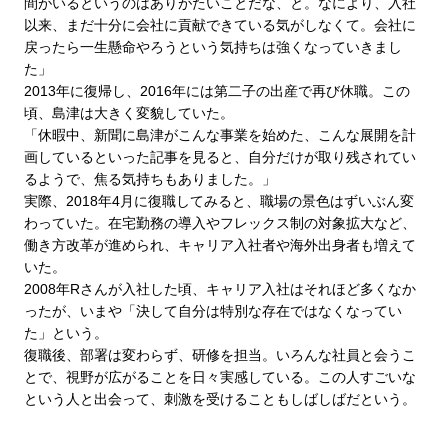
間がいるというのはありがたいことだな、と。なにより、入社
以来、まだ十分に会社に貢献できている気がしなくて。会社に
戻ったら一生懸命やろうという気持ちは強くなっていきまし
た」
2013年に復帰し、2016年には第二子の出産で再び休職。この
頃、島津は大きく変貌していた。
「休暇中、新聞に島津がこんな事業を始めた、こんな展開を計
画しているといった記事を見ると、自分だけが取り残されてい
るようで、焦る気持ちもありました。」
実際、2018年4月に復職してみると、職場の景色はずいぶん変
わっていた。在宅勤務の導入やフレックス制の対象拡大など、
働き方改革が進められ、キャリア入社者や海外出身者も増えて
いた。
2008年Rさんが入社した頃、キャリア入社はそれほど多くなか
ったが、いまや「決して自分は特別な存在ではなくなってい
た」という。
復職後、部署は変わらず、研修を担当。いろんな社員と会うこ
とで、視野が広がることを日々実感している。この人すごいな
という人と出会って、刺激を受けることもしばしばだという。