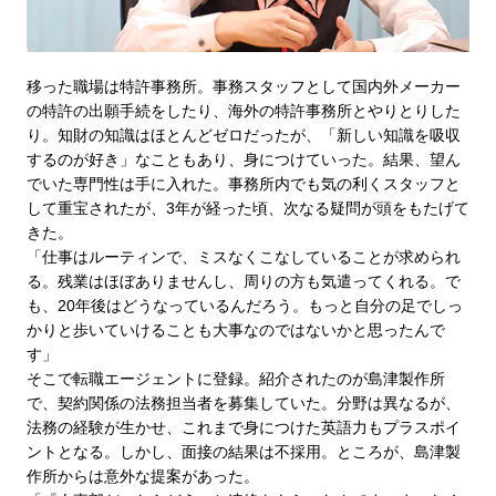
移った職場は特許事務所。事務スタッフとして国内外メーカー
の特許の出願手続をしたり、海外の特許事務所とやりとりした
り。知財の知識はほとんどゼロだったが、「新しい知識を吸収
するのが好き」なこともあり、身につけていった。結果、望ん
でいた専門性は手に入れた。事務所内でも気の利くスタッフと
して重宝されたが、3年が経った頃、次なる疑問が頭をもたげて
きた。
「仕事はルーティンで、ミスなくこなしていることが求められ
る。残業はほぼありませんし、周りの方も気遣ってくれる。で
も、20年後はどうなっているんだろう。もっと自分の足でしっ
かりと歩いていけることも大事なのではないかと思ったんで
す」
そこで転職エージェントに登録。紹介されたのが島津製作所
で、契約関係の法務担当者を募集していた。分野は異なるが、
法務の経験が生かせ、これまで身につけた英語力もプラスポイ
ントとなる。しかし、面接の結果は不採用。ところが、島津製
作所からは意外な提案があった。