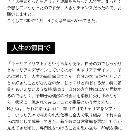
「『人事部だったらどう』と連絡をもらったんです。まったく
予想していなかったのですが、大きなチャンスだったので、お
願いしますと」
こうして2008年1月、Rさんは島津へやってきた。
人生の節目で
「キャリアドリフト」という言葉がある。自分の力でしっかり
とキャリアをデザインしていくのが「キャリアデザイン」。そ
れに対して、人生の節目節目でこそ、自分が本当にやりたいこ
とや好きなことがなんなのか、じっくりと内省するが、特に節
目ともいえないような時期には、自分の方向性にばかり固執す
るのではなく、予期せぬ偶然の出会いを柔軟に受け止めなが
ら、状況に「流されてみる」ことが重要という考え方だ。
Rさんは、それに沿うように、節目節目でキャリアをシフト
し、いった先々で与えられた仕事に全力で取り組み、それを自
らの糧として成長してきた。新卒時には営業職を選び、社会が
見えてきた頃に、専門性をつけることを思い立ち、30歳を前に