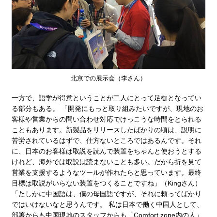
北京での展示会（李さん）
一方で、語学が得意ということが二人にとって足枷となってい
る部分もある。 「開発にもっと取り組みたいですが、現地のお
客様や営業からの問い合わせ対応でけっこうな時間をとられる
こともあります。新製品をリリースしたばかりの頃は、説明に
苦労されているはずで、仕方ないところではあるんです。それ
に、日本のお客様は取説を読んで装置をちゃんと使おうとする
けれど、海外では取説は読まないことも多い。だから折を見て
営業を支援するようなツールが作れたらと思っています。最終
目標は取説がいらない装置をつくることですね」（Kingさん）
「たしかに中国語は、僕の母国語ですが、それに頼ってばかり
ではいけないなと思うんです。 私は日本で働く中国人として、
部署からも中国現地のスタッフからも「Comfort zone内の人」