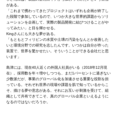
がある。
「これまで携わってきたプロジェクトはいずれも企画が終了し
た段階で参加しているので、いつか大きな世界的課題からソリ
ューションを企画して、実際の製品開発に結びつけることがや
ってみたい」と目を輝かせる。
Kingさんにも大きな夢がある。
「もともとフィリピンの水質や土壌の汚染をなんとか改善した
いと環境分野での研究を志したんです。いつかは自分が作った
装置で、世界を驚かせたい。そういうことができる会社だと思
います」
島津には、現在40人近くの外国人社員がいる（2018年12月現
在）。採用数を年々増やしつつも、まだ1パーセントに過ぎない
少数派だが、事業のグローバル化を加速させる重要な役割を担
っている。それぞれ世界の現場や課題を肌で知っているからこ
そ、描ける夢や意志がある。それにお互いが刺激を受けて、組
織として共有できてこそ、真のグローバル企業といえるように
なるのではないだろうか。