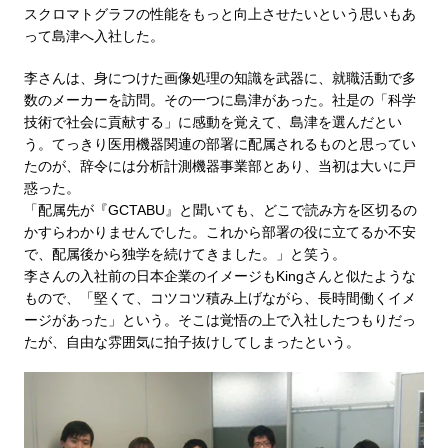
スクロマトグラフの性能をもっと向上させたいという思いもあ
って島津へ入社した。
李さんは、身につけた画像処理の知識を武器に、就職活動で多
数のメーカーを訪問。その一つに島津があった。社是の「科学
技術で社会に貢献する」に感動を覚えて、島津を選んだとい
う。てっきり医用機器関連の部署に配属されるものと思ってい
たのが、辞令には分析計測機器事業部とあり、当初は大いに戸
惑った。
「配属先が『GCTABU』と聞いても、どこで読み方を区切るの
かすらわかりませんでした。これから部署の役に立てるか不安
で、配属後から独学を続けてきました。」と笑う。
李さんの入社前の日本企業のイメージもKingさんと似たような
もので、「堅くて、コツコツ積み上げながら、長時間働くイメ
ージがあった」という。そこは覚悟の上で入社したつもりだっ
たが、自由な雰囲気に拍子抜けしてしまったという。