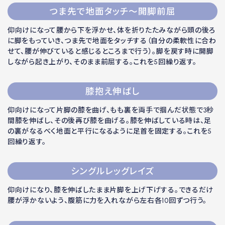
つま先で地面タッチ～開脚前屈
仰向けになって腰から下を浮かせ、体を折りたたみながら頭の後ろ
に脚をもっていき、つま先で地面をタッチする（自分の柔軟性に合わ
せて、腰が伸びていると感じるところまで行う）。脚を戻す時に開脚
しながら起き上がり、そのまま前屈する。これを5回繰り返す。
膝抱え伸ばし
仰向けになって片脚の膝を曲げ、もも裏を両手で掴んだ状態で3秒
間膝を伸ばし、その後再び膝を曲げる。膝を伸ばしている時は、足
の裏がなるべく地面と平行になるように足首を固定する。これを5
回繰り返す。
シングルレッグレイズ
仰向けになり、膝を伸ばしたまま片脚を上げ下げする。できるだけ
腰が浮かないよう、腹筋に力を入れながら左右各10回ずつ行う。