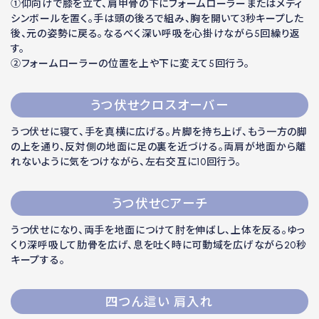
①仰向けで膝を立て、肩甲骨の下にフォームローラーまたはメディ
シンボールを置く。手は頭の後ろで組み、胸を開いて3秒キープした
後、元の姿勢に戻る。なるべく深い呼吸を心掛けながら5回繰り返
す。
②フォームローラーの位置を上や下に変えて5回行う。
うつ伏せクロスオーバー
うつ伏せに寝て、手を真横に広げる。片脚を持ち上げ、もう一方の脚
の上を通り、反対側の地面に足の裏を近づける。両肩が地面から離
れないように気をつけながら、左右交互に10回行う。
うつ伏せCアーチ
うつ伏せになり、両手を地面につけて肘を伸ばし、上体を反る。ゆっ
くり深呼吸して肋骨を広げ、息を吐く時に可動域を広げながら20秒
キープする。
四つん這い 肩入れ