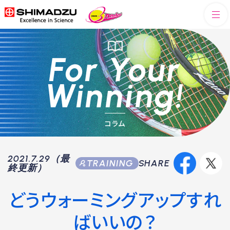
For Your
Winning!
コラム
2021.7.29（最
SHARE
TRAINING
終更新）
どうウォーミングアップすれ
ばいいの？