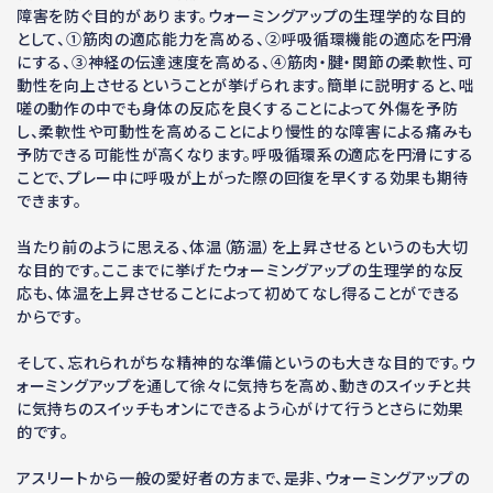
障害を防ぐ目的があります。ウォーミングアップの生理学的な目的
として、①筋肉の適応能力を高める、②呼吸循環機能の適応を円滑
にする、③神経の伝達速度を高める、④筋肉・腱・関節の柔軟性、可
動性を向上させるということが挙げられます。簡単に説明すると、咄
嗟の動作の中でも身体の反応を良くすることによって外傷を予防
し、柔軟性や可動性を高めることにより慢性的な障害による痛みも
予防できる可能性が高くなります。呼吸循環系の適応を円滑にする
ことで、プレー中に呼吸が上がった際の回復を早くする効果も期待
できます。
当たり前のように思える、体温（筋温）を上昇させるというのも大切
な目的です。ここまでに挙げたウォーミングアップの生理学的な反
応も、体温を上昇させることによって初めてなし得ることができる
からです。
そして、忘れられがちな精神的な準備というのも大きな目的です。ウ
ォーミングアップを通して徐々に気持ちを高め、動きのスイッチと共
に気持ちのスイッチもオンにできるよう心がけて行うとさらに効果
的です。
アスリートから一般の愛好者の方まで、是非、ウォーミングアップの