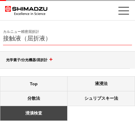
カルニュー精密屈折計
接触液（屈折液）
光学素子/分光機器/屈折計
回折格子（グレーティング）
液浸法
Top
光学素子
ポリクロメータ用凹面回折格子
分散法
シュリプスキー法
モノクロメータ用凹面回折格子
分光機器
浸漬検査
非球面鏡
トロイダル回折格子
高耐性レーザミラー & レーザウィンドウ
分光分析(分光光度計)
等間隔直線溝 小形凹面回折格子
レーザースペクトラムアナライザ SPG-V500