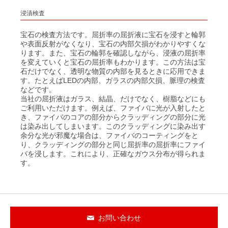
ポルカドットビームスプリッタ
平面ブレーズド ホログラフィック 回折格子
浸漬検査
小形分光器スペクトロメイト SPG-120シリーズ
屈折計
®
低迷光回折格子［ローレライ
］
分光分析(分光光度計)
宝石の検査方法です。屈折率の屈折液に宝石を浸すと輪郭
や表面反射がなくなり、宝石の内部欠損がわかりやすくな
レーザモジュール
レーザ用回折格子 LAシリーズ
分光ソリューション
ります。また、宝石の輪郭を確認しながら、浸液の屈折率
カルニュー精密分光計
を変えていくと宝石の屈折率もわかります。この方法は宝
近赤外Ｓ偏光高効率回折格子
石だけでなく、透明な物質の内部を見るときに応用できま
カルニュー精密屈折計
解説
す。たとえばLEDの内部、ガラスの内部欠損、脈理の検査
青色ダイレクトダイオードレーザ BLUE IMPACT&trade; 20Wタイプ
光伝送機器モジュール用回折格子
などです。
当社の屈折液はガラス、結晶、だけでなく、樹脂などにも
高分解能分光器用回折格子（溝本数3000本/mm以上）
ご利用いただけます。例えば、ファイバに光が入射したと
き、ファイバのコアの部分からクラッディングの部分に光
透過型回折格子
は染み出してしまいます。このクラッディングに染み出す
余分な光が邪魔な場合は、ファイバのコーティングをと
ラミナー型レプリカ回折格子（真空紫外・軟X線領域用）
り、クラッディングの部分と同じ屈折率の屈折率にファイ
バを浸します。これにより、正確なガウス分布が得られま
す。
ラミナー型回折格子（真空紫外・軟X線領域用）
精密格子板
参考文献一覧
お問い合わせ