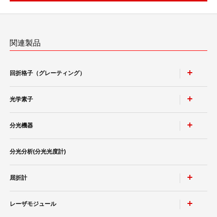
関連製品
回折格子（グレーティング）
光学素子
ポリクロメータ用凹面回折格子
モノクロメータ用凹面回折格子
分光機器
非球面鏡
トロイダル回折格子
高耐性レーザミラー & レーザウィンドウ
分光分析(分光光度計)
レーザースペクトラムアナライザ SPG-V500
等間隔直線溝 小形凹面回折格子
ポルカドットビームスプリッタ
小形分光器スペクトロメイト SPG-120シリーズ
平面ブレーズド ホログラフィック 回折格子
屈折計
分光分析(分光光度計)
®
低迷光回折格子［ローレライ
］
レーザモジュール
カルニュー精密分光計
分光ソリューション
レーザ用回折格子 LAシリーズ