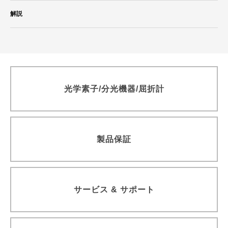
カルニュー精密屈折計
解説
近赤外Ｓ偏光高効率回折格子
青色ダイレクトダイオードレーザ BLUE IMPACT&trade; 20Wタ
イプ
光伝送機器モジュール用回折格子
高分解能分光器用回折格子（溝本数3000本/mm以上）
透過型回折格子
光学素子/分光機器/屈折計
ラミナー型レプリカ回折格子（真空紫外・軟X線領域用）
ラミナー型回折格子（真空紫外・軟X線領域用）
精密格子板
製品保証
参考文献一覧
サービス & サポート